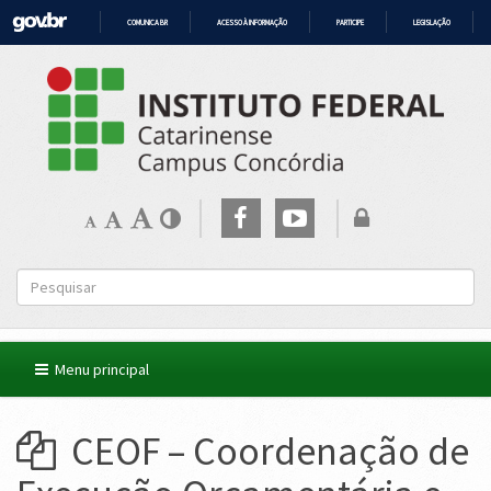
COMUNICA BR
ACESSO À INFORMAÇÃO
PARTICIPE
LEGISLAÇÃO
IR
PARA
O
CONTEÚDO
Menu principal
CEOF – Coordenação de