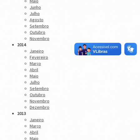
Maio
Junho
Julho
Agosto
Setembro
Outubro
Novembro
2014
Janeiro
Fevereiro
Março
Abril
Maio
Julho
Setembro
Outubro
Novembro
Dezembro
2013
Janeiro
Março
Abril
Maio