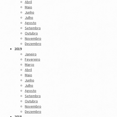
Abril
Maio
Junho
Julho
Agosto
Setembro
Outubro
Novembro
Dezembro
2019
Janeiro
Fevereiro
Março
Abril
Maio
Junho
Julho
Agosto
Setembro
Outubro
Novembro
Dezembro
2018