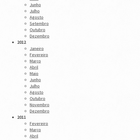
Junho
Julho
Agosto
Setembro
Outubro
Dezembro
2012
Janeiro
Fevereiro
Março
Abril
Maio
Junho
Julho
Agosto
Outubro
Novembro
Dezembro
2011
Fevereiro
Março
Abril