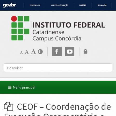
COMUNICA BR
ACESSO À INFORMAÇÃO
PARTICIPE
LEGISLAÇÃO
IR
PARA
O
CONTEÚDO
Menu principal
CEOF – Coordenação de