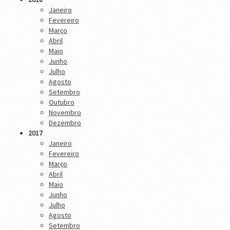
Janeiro
Fevereiro
Março
Abril
Maio
Junho
Julho
Agosto
Setembro
Outubro
Novembro
Dezembro
2017
Janeiro
Fevereiro
Março
Abril
Maio
Junho
Julho
Agosto
Setembro