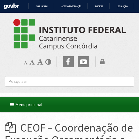
COMUNICA BR
ACESSO À INFORMAÇÃO
PARTICIPE
LEGISLAÇÃO
IR
PARA
O
CONTEÚDO
Menu principal
CEOF – Coordenação de